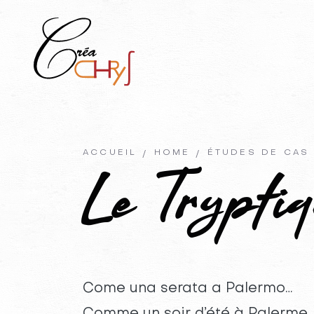
ACCUEIL
HOME
ÉTUDES DE CAS
Le Tryptiq
Come una serata a Palermo…
Comme un soir d’été à Palerme